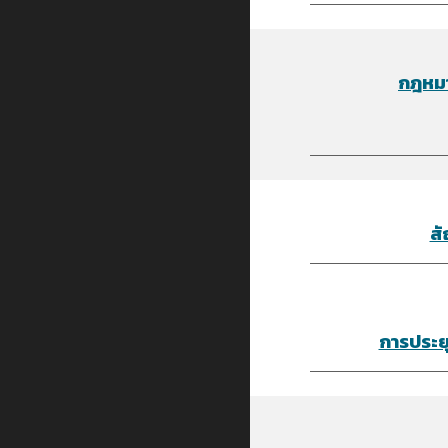
กฎหมา
สั
การประยุ