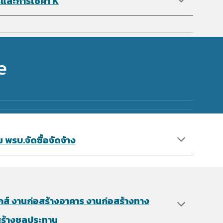
ละการใช้ค่า K
e
รบ.จัดซื้อจัดจ้า​ง
์ งานก่อสร้างอาคาร งานก่อสร้างทาง
สร้างชลประทาน