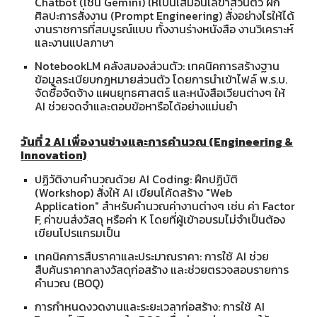
Chatbot (เช่น Gemini) ให้เป็นเสมือนเลขาส่วนตัว ฝึก
ศิลปะการสั่งงาน (Prompt Engineering) สั่งอย่างไรให้ได้
งานราชการที่สมบูรณ์แบบ ทั้งงานร่างหนังสือ งานวิเคราะห์
และงานแปลภาษา
NotebookLM คลังสมองส่วนตัว: เทคนิคการสร้างฐาน
ข้อมูลระเบียบกฎหมายส่วนตัว โดยการนำเข้าไฟล์ พ.ร.บ.
จัดซื้อจัดจ้าง แผนยุทธศาสตร์ และหนังสือเวียนต่างๆ ให้
AI ช่วยจดจำและตอบข้อหารือได้อย่างแม่นยำ
วันที่ 2 AI เพื่องานช่างและการคำนวณ (Engineering &
Innovation)
ปฏิวัติงานคำนวณด้วย AI Coding: ฝึกปฏิบัติ
(Workshop) สั่งให้ AI เขียนโค้ดสร้าง "Web
Application" สำหรับคำนวณค่างานต่างๆ เช่น ค่า Factor
F, ค่าขนส่งวัสดุ หรือค่า K โดยที่ผู้เข้าอบรมไม่จำเป็นต้อง
เขียนโปรแกรมเป็น
เทคนิคการสืบราคาและประมาณราคา: การใช้ AI ช่วย
สืบค้นราคากลางวัสดุก่อสร้าง และช่วยตรวจสอบรายการ
คำนวณ (BOQ)
การกำหนดงวดงานและระยะเวลาก่อสร้าง: การใช้ AI