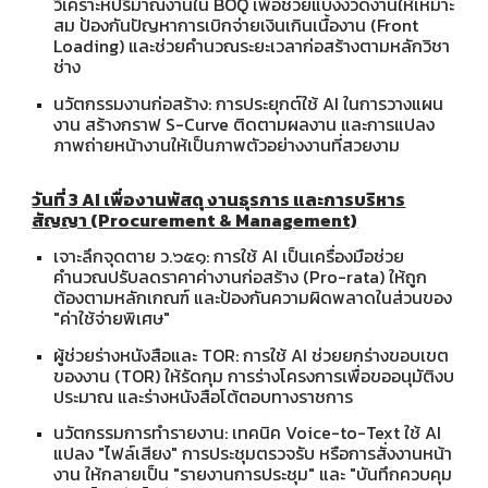
วิเคราะห์ปริมาณงานใน BOQ เพื่อช่วยแบ่งงวดงานให้เหมาะ
สม ป้องกันปัญหาการเบิกจ่ายเงินเกินเนื้องาน (Front
Loading) และช่วยคำนวณระยะเวลาก่อสร้างตามหลักวิชา
ช่าง
นวัตกรรมงานก่อสร้าง: การประยุกต์ใช้ AI ในการวางแผน
งาน สร้างกราฟ S-Curve ติดตามผลงาน และการแปลง
ภาพถ่ายหน้างานให้เป็นภาพตัวอย่างงานที่สวยงาม
วันที่ 3 AI เพื่องานพัสดุ งานธุรการ และการบริหาร
สัญญา (Procurement & Management)
เจาะลึกจุดตาย ว.๖๕๑: การใช้ AI เป็นเครื่องมือช่วย
คำนวณปรับลดราคาค่างานก่อสร้าง (Pro-rata) ให้ถูก
ต้องตามหลักเกณฑ์ และป้องกันความผิดพลาดในส่วนของ
"ค่าใช้จ่ายพิเศษ"
ผู้ช่วยร่างหนังสือและ TOR: การใช้ AI ช่วยยกร่างขอบเขต
ของงาน (TOR) ให้รัดกุม การร่างโครงการเพื่อขออนุมัติงบ
ประมาณ และร่างหนังสือโต้ตอบทางราชการ
นวัตกรรมการทำรายงาน: เทคนิค Voice-to-Text ใช้ AI
แปลง "ไฟล์เสียง" การประชุมตรวจรับ หรือการสั่งงานหน้า
งาน ให้กลายเป็น "รายงานการประชุม" และ "บันทึกควบคุม