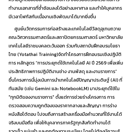
ทำงานเอกสารที่ซ้ำซ้อนลงได้อย่างมหาศาล และทำให้บุคลากร
มีเวลาโฟกัสกับเนื้องานเชิงพัฒนาได้มากยิ่งขึ้น
ศูนย์นวัตกรรมการก่อสร้างและเทคโนโลยีวัสดุอุเทนถวาย
คณะวิศวกรรมศาสตร์และสถาปัตยกรรมศาสตร์ มหาวิทยาลัย
เทคโนโลยีราชมงคลตะวันออก ร่วมกับสถาบันฝึกอบรมโยธา
ไทย (Yotathai Training)จัดทำโครงการฝึกอบรมเชิงปฏิบัติ
การ หลักสูตร “การประยุกต์ใช้เทคโนโลยี AI ปี 2569 เพื่อเพิ่ม
ประสิทธิภาพการปฏิบัติงานช่าง งานพัสดุ และงานราชการ”
ขึ้นโครงการนี้มุ่งเน้นการนำเทคโนโลยีปัญญาประดิษฐ์ (AI) ที่
ทันสมัย (เช่น Gemini และ NotebookLM) มาประยุกต์ใช้ใน
"ทุกมิติของงานราชการ" ตั้งแต่การช่วยร่างโครงการ การ
ตรวจสอบความถูกต้องของราคากลางและสัญญา การร่าง
หนังสือโต้ตอบ ไปจนถึงการสร้างเครื่องมือคำนวณที่ใช้งานได้
จริงบนมือถือ เพื่อให้บุคลากรภาครัฐทุกสังกัดทำงานได้
รวดเร็ว แม่นยำ และถูกต้องตามระเบียบ โดยไม่ต้องมีความรู้