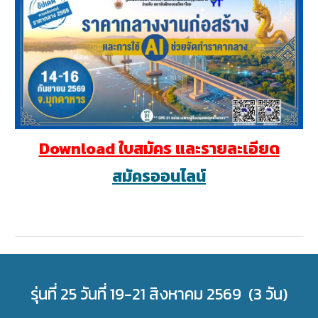
Download ใบสมัคร และรายละเอียด
สมัครออนไลน์
รุ่นที่ 25 วันที่ 19-21 สิงหาคม 2569 (3 วัน)