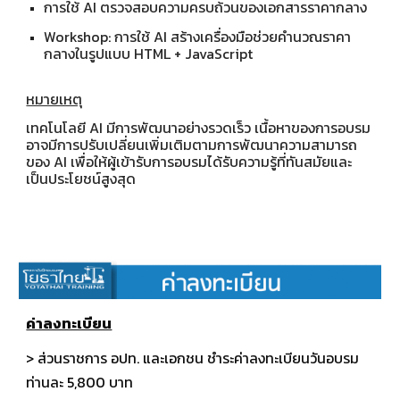
การใช้ AI ตรวจสอบความครบถ้วนของเอกสารราคากลาง
Workshop: การใช้ AI สร้างเครื่องมือช่วยคำนวณราคา
กลางในรูปแบบ HTML + JavaScript
หมายเหตุ
เทคโนโลยี AI มีการพัฒนาอย่างรวดเร็ว เนื้อหาของการอบรม
อาจมีการปรับเปลี่ยนเพิ่มเติมตามการพัฒนาความสามารถ
ของ AI เพื่อให้ผู้เข้ารับการอบรมได้รับความรู้ที่ทันสมัยและ
เป็นประโยชน์สูงสุด
ค่าลงทะเบียน
> ส่วนราชการ อปท. และเอกชน ชำระค่าลงทะเบียนวันอบรม
ท่านละ 5,800 บาท