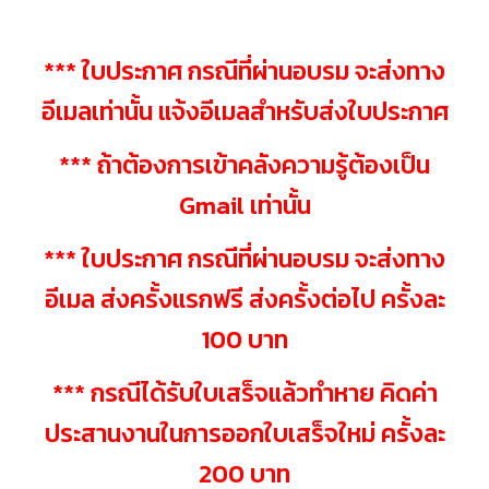
*** ใบประกาศ กรณีที่ผ่านอบรม จะส่งทาง
อีเมลเท่านั้น แจ้งอีเมลสำหรับส่งใบประกาศ
*** ถ้าต้องการเข้าคลังความรู้ต้องเป็น
Gmail เท่านั้น
*** ใบประกาศ กรณีที่ผ่านอบรม จะส่งทาง
อีเมล ส่งครั้งแรกฟรี ส่งครั้งต่อไป ครั้งละ
100 บาท
*** กรณีได้รับใบเสร็จแล้วทำหาย คิดค่า
ประสานงานในการออกใบเสร็จใหม่ ครั้งละ
200 บาท