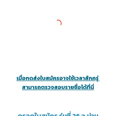
เมื่อกดส่งใบสมัครอาจใช้เวลาสักครู่
สามารถตรวจสอบรายชื่อได้ที่นี่