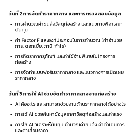
วันที่ 2 การจัดทำราคากลาง และการตรวจสอบข้อมูล
การคำนวณค่าขนส่งวัสดุก่อสร้าง และแนวทางพิจารณา
ต้นทุน
ค่า Factor F และองค์ประกอบในการคำนวณ (ค่าอำนวย
การ, ดอกเบี้ย, ภาษี, กำไร)
การคิดราคาครุภัณฑ์ และค่าใช้จ่ายพิเศษในโครงการ
ก่อสร้าง
การจัดทำแบบฟอร์มราคากลาง และแนวทางการเปิดเผย
ราคากลาง
วันที่ 3 การใช้ AI ช่วยจัดทำราคากลางงานก่อสร้าง
AI คืออะไร และสามารถช่วยงานด้านราคากลางได้อย่างไร
การใช้ AI ช่วยค้นหาข้อมูลราคาวัสดุก่อสร้างและค่าแรง
การใช้ AI วิเคราะห์ต้นทุน คำนวณค่าขนส่ง ค่าดำเนินการ
และค่าเสื่อมราคา