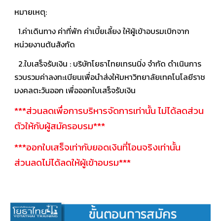
หมายเหตุ:
1.ค่าเดินทาง ค่าที่พัก ค่าเบี้ยเลี้ยง ให้ผู้เข้าอบรมเบิกจาก
หน่วยงานต้นสังกัด
2.ใบเสร็จรับเงิน : บริษัทโยธาไทยเทรนนิ่ง จำกัด ดำเนินการ
รวบรวมค่าลงทะเบียนเพื่อนำส่งให้มหาวิทยาลัยเทคโนโลยีราช
มงคลตะวันออก เพื่อออกใบเสร็จรับเงิน
***ส่วนลดเพื่อการบริหารจัดการเท่านั้น ไม่ได้ลดส่วน
ตัวให้กับผู้สมัครอบรม***
***ออกใบเสร็จเท่ากับยอดเงินที่โอนจริงเท่านั้น
ส่วนลดไม่ได้ลดให้ผู้เข้าอบรม***