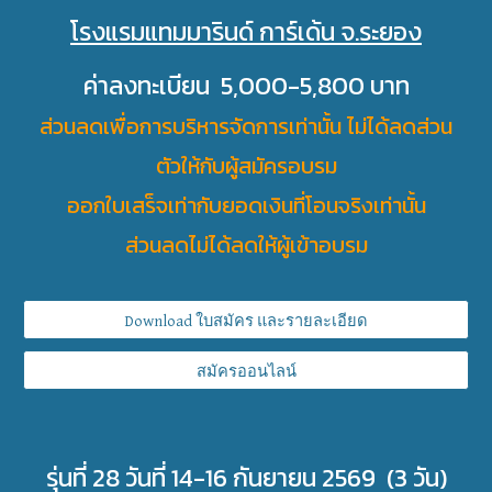
โรงแรมแทมมารินด์ การ์เด้น จ.ระยอง
ค่าลงทะเบียน 5,000-5,800 บาท
ส่วนลดเพื่อการบริหารจัดการเท่านั้น ไม่ได้ลดส่วน
ตัวให้กับผู้สมัครอบรม
ออกใบเสร็จเท่ากับยอดเงินที่โอนจริงเท่านั้น
ส่วนลดไม่ได้ลดให้ผู้เข้าอบรม
Download ใบสมัคร และรายละเอียด
สมัครออนไลน์
รุ่นที่ 28 วันที่ 14-16 กันยายน 2569 (3 วัน)