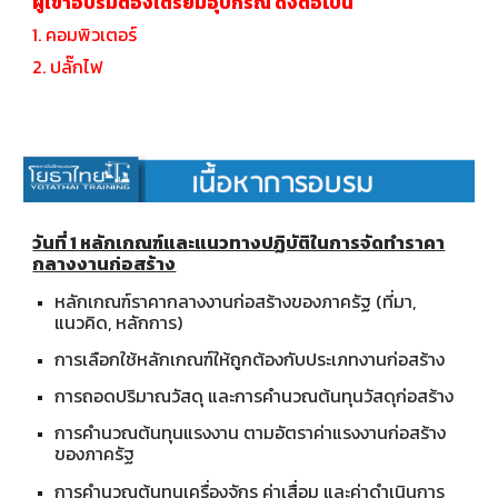
ผู้เข้าอบรมต้องเตรียมอุปกรณ์ ดังต่อไปนี้
1. คอมพิวเตอร์
2
. ปลั๊กไฟ
วันที่ 1 หลักเกณฑ์และแนวทางปฏิบัติในการจัดทำราคา
กลางงานก่อสร้าง
หลักเกณฑ์ราคากลางงานก่อสร้างของภาครัฐ (ที่มา,
แนวคิด, หลักการ)
การเลือกใช้หลักเกณฑ์ให้ถูกต้องกับประเภทงานก่อสร้าง
การถอดปริมาณวัสดุ และการคำนวณต้นทุนวัสดุก่อสร้าง
การคำนวณต้นทุนแรงงาน ตามอัตราค่าแรงงานก่อสร้าง
ของภาครัฐ
การคำนวณต้นทุนเครื่องจักร ค่าเสื่อม และค่าดำเนินการ