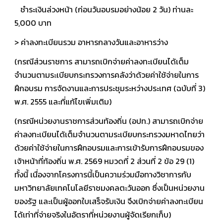
ชำระเงินล่วงหน้า (ก่อนวันอบรมอย่างน้อย 2 วัน) ท่านละ
5,000 บาท
> ค่าลงทะเบียนรวม อาหารกลางวันและอาหารว่าง
(กรณีส่วนราชการ สามารถเบิกจ่ายค่าลงทะเบียนได้เต็ม
จำนวนตามระเบียบกระทรวงการคลังว่าด้วยค่าใช้จ่ายในการ
ฝึกอบรม การจัดงานและการประชุมระหว่างประเทศ (ฉบับที่ 3)
พ.ศ. 2555 และที่แก้ไขเพิ่มเติม)
(กรณีหน่วยงานราชการส่วนท้องถิ่น (อปท.) สามารถเบิกจ่าย
ค่าลงทะเบียนได้เต็มจำนวนตามระเบียบกระทรวงมหาดไทยว่า
ด้วยค่าใช้จ่ายในการฝึกอบรมและการเข้ารับการฝึกอบรมของ
เจ้าหน้าที่ท้องถิ่น พ.ศ. 2569 หมวดที่ 2 ส่วนที่ 2 ข้อ 29 (1)
ทั้งนี้ เนื่องจากโครงการนี้เป็นความร่วมมือทางวิชาการกับ
มหาวิทยาลัยเทคโนโลยีราชมงคลตะวันออก ซึ่งเป็นหน่วยงาน
ของรัฐ และเป็นผู้ออกใบเสร็จรับเงิน จึงเบิกจ่ายค่าลงทะเบียน
ได้เท่าที่จ่ายจริงในอัตราที่หน่วยงานผู้จัดเรียกเก็บ)