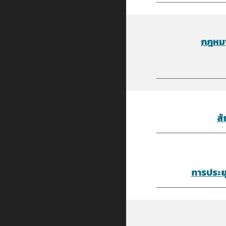
กฎหมา
สั
การประยุ