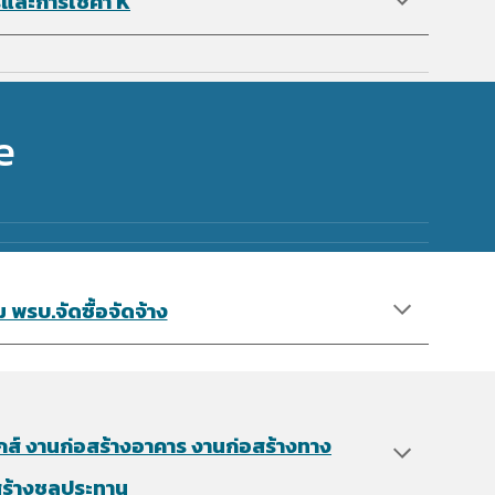
ละการใช้ค่า K
e
รบ.จัดซื้อจัดจ้า​ง
์ งานก่อสร้างอาคาร งานก่อสร้างทาง
สร้างชลประทาน