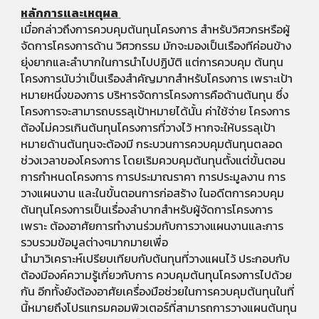
หลักการและเหตุผล
เมื่อกล่าวถึงการควบคุมต้นทุนโครงการ สําหรับวิศวกรหรือผู้
จัดการโครงการด้าน วิศวกรรม มักจะมองเป็นเรืองทีค่อนข้าง
ยุ่งยากและลําบากในการนําไปปฏิบัติ แต่การควบคุม ต้นทุน
โครงการนับว่าเป็นเรืองสําคัญมากสําหรับโครงการ เพราะเป้า
หมายหนึ่งของการ บริหารจัดการโครงการคือด้านต้นทุน ซึ่ง
โครงการจะสามารถบรรลุเป้าหมายได้นั้น ค่าใช้จ่าย โครงการ
ต้องไม่ควรเกินต้นทุนโครงการที่วางไว้ หากจะให้บรรลุเป้า
หมายด้านต้นทุนจะต้องมี กระบวนการควบคุมต้นทุนตลอด
ช่วงเวลาของโครงการ โดยเริมควบคุมต้นทุนตั้งแต่ขั้นตอน
การกําหนดโครงการ การประมาณราคา การประมูลงาน การ
วางแผนงาน และในขั้นตอนการก่อสร้าง ในอดีตการควบคุม
ต้นทุนโครงการเป็นเรื่องลําบากสําหรับผู้จัดการโครงการ
เพราะ ต้องอาศัยการทํางานร่วมกับการวางแผนงานและการ
รวบรวมข้อมูลต่างๆมากมายเพื่อ
นํามาวิเคราะห์เปรียบเทียบกับต้นทุนที่วางแผนไว้ ประกอบกับ
ต้องมีองค์ความรู้เกี่ยวกับการ ควบคุมต้นทุนโครงการไปด้วย
กัน อีกทั้งยังต้องอาศัยเครื่องมือช่วยในการควบคุมต้นทุนในที่
นี้หมายถึงโปรแกรมคอมพิวเตอร์ที่สามารถการวางแผนต้นทุน