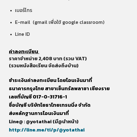
เบอร์โทร
E-mail (gmail เพื่อใช้ google classroom)
Line ID
ค่าลงทะเบียน
ราคาจำหน่าย
2,408 บาท (รวม VAT)
​(รวมหนังสือเรียน จัดส่งถึงบ้าน)
ชำระเงินค่าลงทะเบียน โดยโอนเงินมาที่
ธนาคารกรุงไทย สาขาเซ็นทรัลพลาซา เชียงราย
เลขที่บัญชี 017-0-31716-1
ชื่อบัญชี บริษัทโยธาไทยเทรนนิ่ง จำกัด
ส่งหลักฐานการโอนเงินมาที่
Line@ : @yotathai (มี@นำหน้า)
http://line.me/ti/p/@yotathai