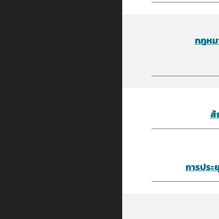
กฎหมา
สั
การประยุ