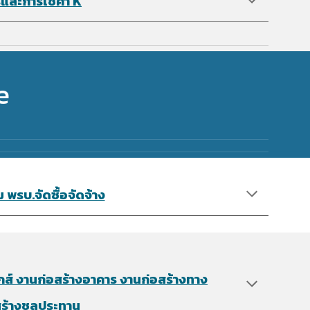
ละการใช้ค่า K
e
รบ.จัดซื้อจัดจ้า​ง
์ งานก่อสร้างอาคาร งานก่อสร้างทาง
สร้างชลประทาน